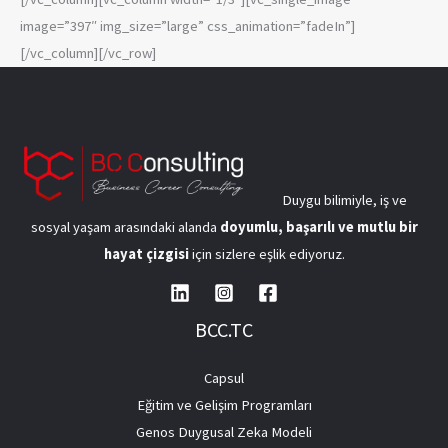
image=”397″ img_size=”large” css_animation=”fadeIn”]
[/vc_column][/vc_row]
Duygu bilimiyle, iş ve
sosyal yaşam arasındaki alanda
doyumlu, başarılı ve mutlu bir
hayat çizgisi
için sizlere eşlik ediyoruz.
BCC.TC
Capsul
Eğitim ve Gelişim Programları
Genos Duygusal Zeka Modeli