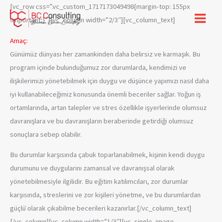
İçeriğe
[vc_row css=”.vc_custom_1717173049498{margin-top: 155px
atla
!important;}”][vc_column width=”2/3″][vc_column_text]
Amaç:
Günümüz dünyası her zamankinden daha belirsiz ve karmaşık. Bu
program içinde bulunduğumuz zor durumlarda, kendimizi ve
ilişkilerimizi yönetebilmek için duygu ve düşünce yapımızı nasıl daha
iyi kullanabileceğimiz konusunda önemli beceriler sağlar. Yoğun iş
ortamlarında, artan talepler ve stres özellikle işyerlerinde olumsuz
davranışlara ve bu davranışların beraberinde getirdiği olumsuz
sonuçlara sebep olabilir.
Bu durumlar karşısında çabuk toparlanabilmek, kişinin kendi duygu
durumunu ve duygularını zamansal ve davranışsal olarak
yönetebilmesiyle ilgilidir. Bu eğitim katılımcıları, zor durumlar
karşısında, streslerini ve zor kişileri yönetme, ve bu durumlardan
güçlü̈ olarak çıkabilme becerileri kazanırlar.[/vc_column_text]
[/vc_column][vc_column width=”1/3″][vc_single_image