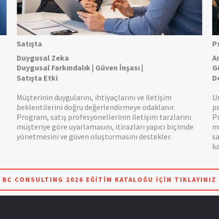
Satışta
P
Duygusal Zeka
A
Duygusal Farkındalık | Güven İnşası |
G
Satışta Etki
D
Müşterinin duygularını, ihtiyaçlarını ve iletişim
Um
beklentilerini doğru değerlendirmeye odaklanır.
ps
Program, satış profesyonellerinin iletişim tarzlarını
Pr
müşteriye göre uyarlamasını, itirazları yapıcı biçimde
m
yönetmesini ve güven oluşturmasını destekler.
s
ka
BC CONSULTING 2026 EĞİTİM KATALOĞU İÇİN TIKLAYINIZ