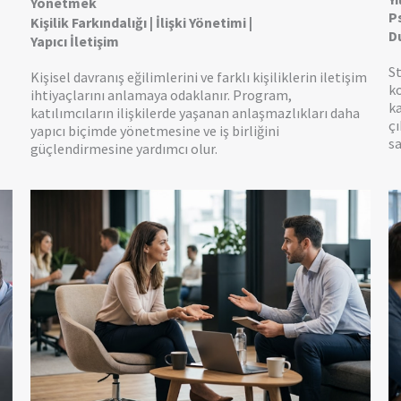
Yönetmek
Ps
Kişilik Farkındalığı | İlişki Yönetimi |
D
Yapıcı İletişim
St
Kişisel davranış eğilimlerini ve farklı kişiliklerin iletişim
k
ihtiyaçlarını anlamaya odaklanır. Program,
ka
katılımcıların ilişkilerde yaşanan anlaşmazlıkları daha
çı
yapıcı biçimde yönetmesine ve iş birliğini
sa
güçlendirmesine yardımcı olur.