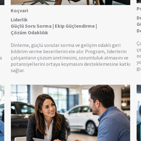
P
Koçvari
D
Liderlik
G
Güçlü Soru Sorma | Ekip Güçlendirme |
D
Çözüm Odaklılık
Ça
Dinleme, güçlü sorular sorma ve gelişim odaklı geri
ç
bildirim verme becerilerini ele alır. Program, liderlerin
od
a
çalışanların çözüm üretmesini, sorumluluk almasını ve
yo
potansiyellerini ortaya koymasını desteklemesine katkı
g
sağlar.