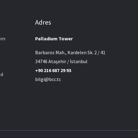
Adres
rrı
Palladium Tower
Barbaros Mah., Kardelen Sk. 2 / 41
l
34746 Ataşehir / İstanbul
+90 216 687 29 93
ıl
bilgi@bcc.tc
l