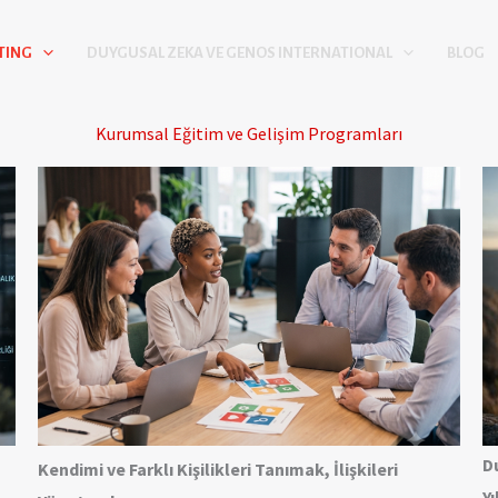
TING
DUYGUSAL ZEKA VE GENOS INTERNATIONAL
BLOG
Kurumsal Eğitim ve Gelişim Programları
D
Kendimi ve Farklı Kişilikleri Tanımak, İlişkileri
Y