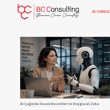
İçeriğe
atla
BC CONSUL
AI Çağında İnsani Beceriler ve Duygusal Zeka