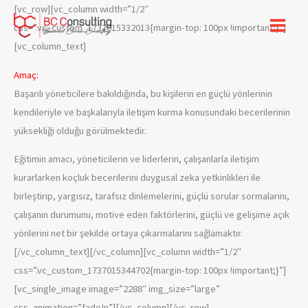
İçeriğe
[vc_row][vc_column width=”1/2″
atla
css=”.vc_custom_1737015332013{margin-top: 100px !important;}”]
[vc_column_text]
Amaç:
Başarılı yöneticilere bakıldığında, bu kişilerin en güçlü yönlerinin
kendileriyle ve başkalarıyla iletişim kurma konusundaki becerilerinin
yüksekliği olduğu görülmektedir.
Eğitimin amacı, yöneticilerin ve liderlerin, çalışanlarla iletişim
kurarlarken koçluk becerilerini duygusal zeka yetkinlikleri ile
birleştirip, yargısız, tarafsız dinlemelerini, güçlü sorular sormalarını,
çalışanın durumunu, motive eden faktörlerini, güçlü ve gelişime açık
yönlerini net bir şekilde ortaya çıkarmalarını sağlamaktır.
[/vc_column_text][/vc_column][vc_column width=”1/2″
css=”.vc_custom_1737015344702{margin-top: 100px !important;}”]
[vc_single_image image=”2288″ img_size=”large”
css_animation=”fadeIn”][/vc_column][/vc_row]