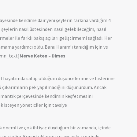
yesinde kendime dair yeni şeylerin farkına vardığım 4
eylerin nasıl üstesinden nasıl gelebileceğim, nasıl
eler ile farklı bakış açıları geliştirmemi sağladı. Her
amama yardımcı oldu. Banu Hanım’ı tanıdığım için ve
umn_text]
Merve Keten – Dimes
özel hayatımda sahip olduğum düşüncelerime ve hislerime
gü çıkarımların pek yapılmadığını düşünürdüm. Ancak
ne mantık çerçevesinde kendimin keşfetmesini
 isteyen yöneticiler için tavsiye
çok önemli ve çok ihtiyaç duyduğum bir zamanda, içinde
 geçirdim. Konuştuklarımız sayesinde, üzerinde