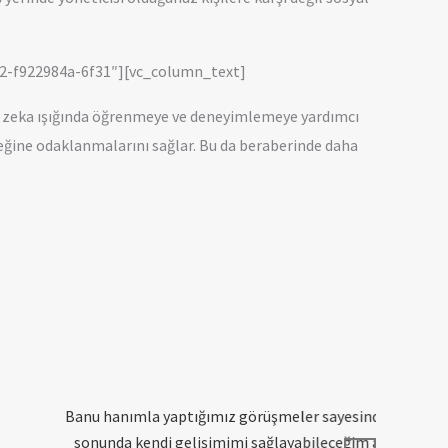
082-f922984a-6f31″][vc_column_text]
al zeka ışığında öğrenmeye ve deneyimlemeye yardımcı
leceğine odaklanmalarını sağlar. Bu da beraberinde daha
 tekrar hatırlama fırsatı buldum. Seansların
Banu Hanım’
 etkisini güçlü bir şekilde hissettirmesi ve
şeffaf 