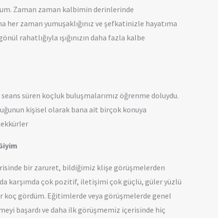
yorum. Zaman zaman kalbimin derinlerinde
ama her zaman yumuşaklığınız ve şefkatinizle hayatıma
nül rahatlığıyla ışığınızın daha fazla kalbe
 4 seans süren koçluk buluşmalarımız öğrenme doluydu.
luğunun kişisel olarak bana ait birçok konuya
şekkürler
 Giyim
isinde bir zaruret, bildiğimiz klişe görüşmelerden
karşımda çok pozitif, iletişimi çok güçlü, güler yüzlü
 bir koç gördüm. Eğitimlerde veya görüşmelerde genel
lmeyi başardı ve daha ilk görüşmemiz içerisinde hiç