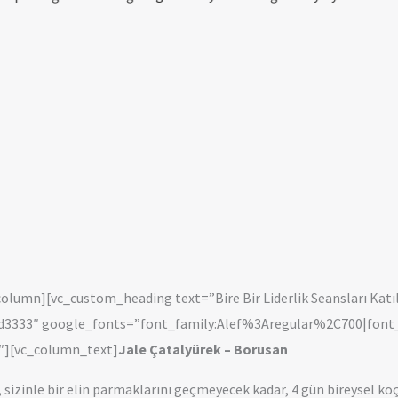
güleryüzlü yaklaşımıyla yaptığı rehberlik için çok teşekkür ederim
Zafer Aksakal
Borusan Cat
lumn][vc_custom_heading text=”Bire Bir Liderlik Seansları Katıl
3dd3333″ google_fonts=”font_family:Alef%3Aregular%2C700|fo
″][vc_column_text]
Jale Çatalyürek – Borusan
izinle bir elin parmaklarını geçmeyecek kadar, 4 gün bireysel koç