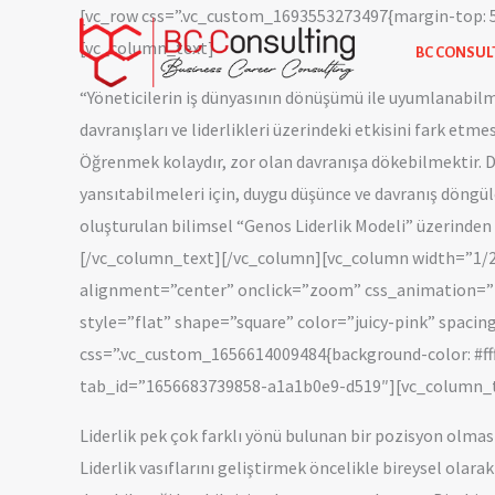
İçeriğe
[vc_row css=”.vc_custom_1693553273497{margin-top: 5
atla
[vc_column_text]
BC CONSUL
“Yöneticilerin iş dünyasının dönüşümü ile uyumlanabilmes
davranışları ve liderlikleri üzerindeki etkisini fark etme
Öğrenmek kolaydır, zor olan davranışa dökebilmektir. Dav
yansıtabilmeleri için, duygu düşünce ve davranış döngüler
oluşturulan bilimsel “Genos Liderlik Modeli” üzerinden 
[/vc_column_text][/vc_column][vc_column width=”1/2
alignment=”center” onclick=”zoom” css_animation=”
style=”flat” shape=”square” color=”juicy-pink” spacin
css=”.vc_custom_1656614009484{background-color: #ffffff
tab_id=”1656683739858-a1a1b0e9-d519″][vc_column_
Liderlik pek çok farklı yönü bulunan bir pozisyon olması 
Liderlik vasıflarını geliştirmek öncelikle bireysel olarak