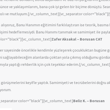
ünce ve yaklaşımlarım, bana çok iyi gelen bir biçime dönüştü. Sea
şanslı ve mutluyum.[/vc_column_text][vc_separator color=”black”
 alıyoruz, Banu Hanımın eğitimini farklılaştıran ise teorik, basma 
işimi hedeflemesiydi. Banu Hanımı tanımak ve samimiyet ile paylaş
olor=”black”][vc_column_text]
Zafer Aksakal – Borusan CAT
r sayesinde öncelikle kendimle yüzleşerek çocukluktan bugüne gel
i sağlayabileceğim alanlarda çoktan yola çıkmış olduğumu gördüm. 
ımıyla yaptığı rehberlik için çok teşekkür ederim.[/vc_column_te
görüşmelerini keyifle yaptık. Samimiyeti ve tecrübelerini doğru akt
iyorum.
_separator color=”black”][vc_column_text]
Beliz K. – Borusan