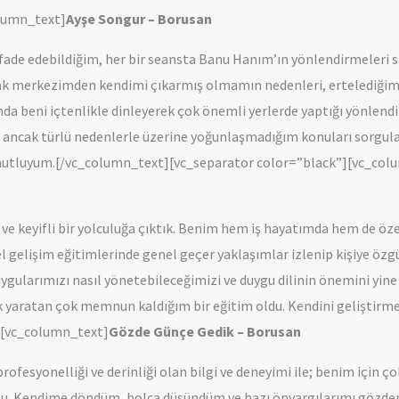
olumn_text]
Ayşe Songur – Borusan
fade edebildiğim, her bir seansta Banu Hanım’ın yönlendirmeleri sa
odak merkezimden kendimi çıkarmış olmamın nedenleri, ertelediğim ş
da beni içtenlikle dinleyerek çok önemli yerlerde yaptığı yönlendirm
n ancak türlü nedenlerle üzerine yoğunlaşmadığım konuları sorgul
 mutluyum.[/vc_column_text][vc_separator color=”black”][vc_col
n ve keyifli bir yolculuğa çıktık. Benim hem iş hayatımda hem de 
el gelişim eğitimlerinde genel geçer yaklaşımlar izlenip kişiye öz
uygularımızı nasıl yönetebileceğimizi ve duygu dilinin önemini yi
ık yaratan çok memnun kaldığım bir eğitim oldu. Kendini geliştirmek
][vc_column_text]
Gözde Günçe Gedik – Borusan
rofesyonelliği ve derinliği olan bilgi ve deneyimi ile; benim için 
tu. Kendime döndüm, bolca düşündüm ve bazı önyargılarımı gözden