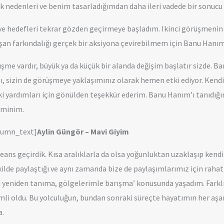
 nedenleri ve benim tasarladığımdan daha ileri vadede bir sonucu 
ve hedefleri tekrar gözden geçirmeye başladım. Ikinci görüşmeni
şan farkındalığı gerçek bir aksiyona çevirebilmem için Banu Hanım
şme vardır, büyük ya da küçük bir alanda değişim başlatır sizde. Ba
zı, sizin de görüşmeye yaklaşımınız olarak hemen etki ediyor. Ken
aki yardımları için gönülden teşekkür ederim. Banu Hanım’ı tanı
eminim.
olumn_text]
Aylin Güngör – Mavi Giyim
eans geçirdik. Kısa aralıklarla da olsa yoğunluktan uzaklaşıp kend
şekilde paylaştığı ve aynı zamanda bize de paylaşımlarımız için raha
 yeniden tanıma, gölgelerimle barışma’ konusunda yaşadım. Fark
i oldu. Bu yolculuğun, bundan sonraki süreçte hayatımın her aş
a.