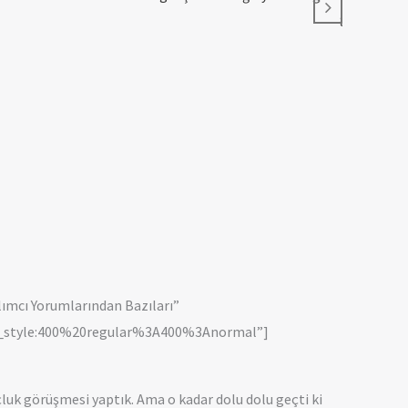
.
aydınlanmay
ımcı Yorumlarından Bazıları”
nt_style:400%20regular%3A400%3Anormal”]
luk görüşmesi yaptık. Ama o kadar dolu dolu geçti ki