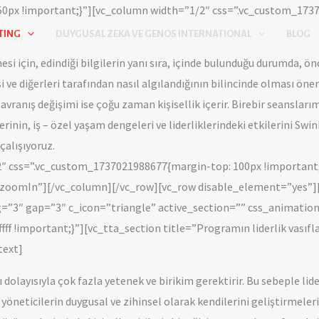
0px !important;}”][vc_column width=”1/2″ css=”.vc_custom_1737
TING
DUYGUSAL ZEKA VE GENOS INTERNATIONAL
BLOG
i için, edindiği bilgilerin yanı sıra, içinde bulunduğu durumda, ön
si ve diğerleri tarafından nasıl algılandığının bilincinde olması önem
ranış değişimi ise çoğu zaman kişisellik içerir. Birebir seanslarımı
inin, iş – özel yaşam dengeleri ve liderliklerindeki etkilerini Swin
çalışıyoruz.
″ css=”.vc_custom_1737021988677{margin-top: 100px !important
zoomIn”][/vc_column][/vc_row][vc_row disable_element=”yes”][
g=”3″ gap=”3″ c_icon=”triangle” active_section=”” css_animation
 !important;}”][vc_tta_section title=”Programın liderlik vasıflar
text]
dolayısıyla çok fazla yetenek ve birikim gerektirir. Bu sebeple lider
 yöneticilerin duygusal ve zihinsel olarak kendilerini geliştirmeleri