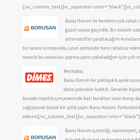
[/vc_column_text][vc_separator color=”black”][vc_c
Banu Hanım ile kendimi çok rahat i
güzel seans geçirdik. Bir süredir 
alternatifler yaratacağım konuların
bir seans sonrasında, uzun zamandır beni rahatsız ede
onunla bu seansları yapma şansı yakaladığım için çok
Merhaba;
Banu Hanım ile yaklaşık 6 aylık uzu
daha yakından baktık. Genelde kişis
burada mantık çerçevesinde katı kuralları olan bana; d
sağlayarak büyük bir iyilik yaptı Banu Hanım. Farkındal
ederim[/vc_column_text][vc_separator color=”black”
Banu Hanım içtenliği, samimiyeti, p
bulunduğum hal ve duruma ışık tut