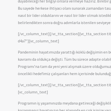
duyabileceği her bilgiyi onlara vermeye hazırız. Birebir 
Bu sayede herkese ihtiyacı olanı sunarak zamandan tasar
nasıl bir lider olduklarını ve nasıl bir lider olmak istedi
belirlendikten sonra doğru adımlarla istenilen seviyeye 
[/vc_column_text][/vc_tta_section][vc_tta_section ti
d4a7″][vc_column_text]
Pandeminin hayatımızda yarattığı köklü değişimin en büy
kavramı da oldukça değişti. Tüm bu sürece adapte olabilm
Programı’na tam da yeni yeni alışmak üzere olduğumuz i
öncelikli hedefimiz çalışanları hem içerisinde bulund
[/vc_column_text][/vc_tta_section][vc_tta_section tit
[vc_column_text]
Programın iş yaşamınızda meydana getireceği değişiklikl
kazanmanız hayatınızın her alanında en çok işinize yaray