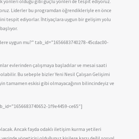
k yönleri olduğu gibi güçlü yönleri de tespit ediyoruz.
yoruz. Liderler bu programdan öğrendikleriyle en önce
rini tespit ediyorlar. İhtiyaçlara uygun bir gelişim yolu
başlıyor.
şimlere uygun mu?” tab_id=”1656683740278-45cdac00-
nlar evlerinden çalışmaya başladılar ve mesai saati
abilir. Bu sebeple bizler Yeni Nesil Çalışan Gelişimi
yin tamamen eskisi gibi olmayacağının bilincindeyiz ve
 tab_id=”1656683740652-1f9e4459-ce65″]
acak. Ancak fayda odaklı iletişim kurma yetileri
yerinde yöneticisi olduğunuz kişilere karşı değil sosyal