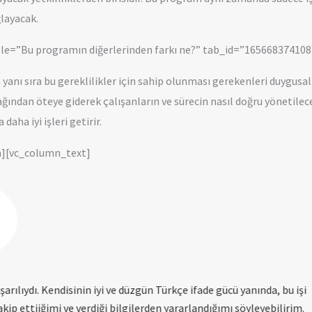
ğlayacak.
tle=”Bu programın diğerlerinden farkı ne?” tab_id=”1656683741
yanı sıra bu gereklilikler için sahip olunması gerekenleri duygus
ılacağından öteye giderek çalışanların ve sürecin nasıl doğru yöneti
daha iyi işleri getirir.
n][vc_column_text]
e öncelikle kendimle yüzleşerek çocukluktan bugüne geldiğim yolu
lanlarda çoktan yola çıkmış olduğumu gördüm. Bu kadar kısa sürede