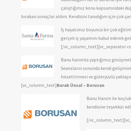
çalıştığımız konu kapsamındaki düş
bırakan sonuçlar aldım. Kendisini tanıdığım için çok 
İş hayatımız boyunca bir çok eğitim
gerçek iş yaşamını kabul ederek gel
[/vc_column_text][vc_separator c
Banu hanımla yaptığımız görüşmele
Seansların sonunda kendi gelişimim
hissettirmesi ve güleryüzlü yaklaş
[vc_column_text]
Burak Ünsal – Borusan
Banu Hanım ile koçluk 
kendisine teşekkür ed
[/vc_column_text][vc