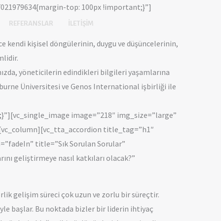
021979634{margin-top: 100px !important;}”]
REFERANSLAR
İLETIŞIM
ce kendi kişisel döngülerinin, duygu ve düşüncelerinin,
lidir.
zda, yöneticilerin edindikleri bilgileri yaşamlarına
burne Üniversitesi ve Genos International işbirliği ile
;}”][vc_single_image image=”218″ img_size=”large”
vc_column][vc_tta_accordion title_tag=”h1″
=”fadeIn” title=”Sık Sorulan Sorular”
ını geliştirmeye nasıl katkıları olacak?”
lik gelişim süreci çok uzun ve zorlu bir süreçtir.
yle başlar. Bu noktada bizler bir liderin ihtiyaç