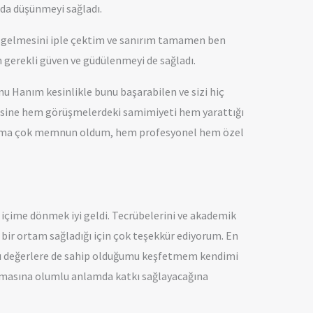
da düşünmeyi sağladı.
n gelmesini iple çektim ve sanırım tamamen ben
 gerekli güven ve güdülenmeyi de sağladı.
nu Hanım kesinlikle bunu başarabilen ve sizi hiç
disine hem görüşmelerdeki samimiyeti hem yarattığı
dığıma çok memnun oldum, hem profesyonel hem özel
i içime dönmek iyi geldi. Tecrübelerini ve akademik
t bir ortam sağladığı için çok teşekkür ediyorum. En
lı değerlere de sahip olduğumu keşfetmem kendimi
amasına olumlu anlamda katkı sağlayacağına