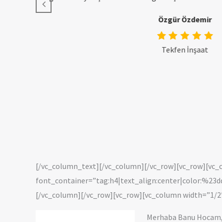
[/vc_column_text][/vc_column][/vc_row][vc_row][vc_co
font_container=”tag:h4|text_align:center|color:%2
[/vc_column][/vc_row][vc_row][vc_column width=”1/2
Merhaba Banu Hocam, s