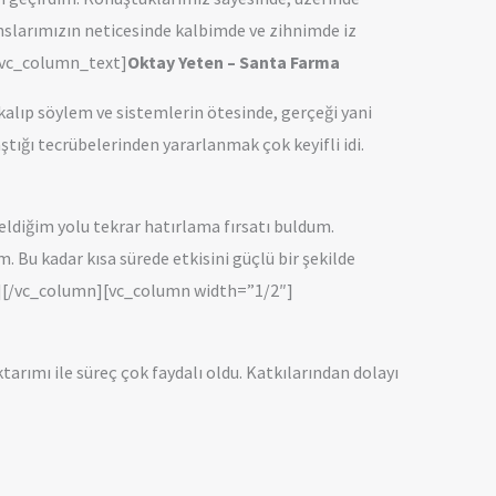
nslarımızın neticesinde kalbimde ve zihnimde iz
][vc_column_text]
Oktay Yeten – Santa Farma
kalıp söylem ve sistemlerin ötesinde, gerçeği yani
tığı tecrübelerinden yararlanmak çok keyifli idi.
diğim yolu tekrar hatırlama fırsatı buldum.
Bu kadar kısa sürede etkisini güçlü bir şekilde
xt][/vc_column][vc_column width=”1/2″]
arımı ile süreç çok faydalı oldu. Katkılarından dolayı