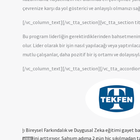
çevrenize karşı da yol gösterici ve anlayışlı olmanızı sa
[/vc_column_text][/vc_tta_section][vc_tta_section ti
Bu program liderliğin gerektirdiklerinden bahsetmenin 
olur. Lider olarak bir işin nasıl yapılacağı veya yaptır
mutlu çalışanlar, daha pozitif bir iş ortamı ve dolayısıyla 
[/vc_column_text][/vc_tta_section][/vc_tta_accordio
nda, bu işi
Banu hanımla yaptığımız görüşmeler sayesind
yebilirim.
sonunda kendi gelişimimi sağlayabileceğim a