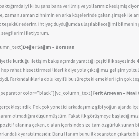
baktığımda iyi ki bu şans bana verilmiş ve yollarımız kesişmiş di
s ile, zaman zaman zihnimin en arka köşelerinde çakan şimşek ile 
teşekkür ederim. İhtiyaç duyduğumda ulaşılabileceğimi bilmenin gö
sevgilerimi iletiyorum.
olumn_text]
Değer Sağım – Borusan
etle kurduğu iletişim bakış açımda yarattığı çeşitlilik sayesinde
hep rahat hissettirmesi liderlik diye yola çıktığımız gelişim yolcu
ydi. Farkındalıklarla dolu keyifli bu süreçteki emekleri için çok te
_separator color=”black”][vc_column_text]
Ferit Arseven – Mavi
rçekleştirdik. Pek çok yönetici arkadaşımız gibi yoğun ajanda içer
anım olmadığını düşünmüştüm. Fakat ilk görüşmeye başladığımızda 
 pozitif alanına çeken, o alan içerisinde size tam özgürlük sunan
farkındalık yaratılmasıdır. Banu Hanım bunu ilk seanstan çıkartabi