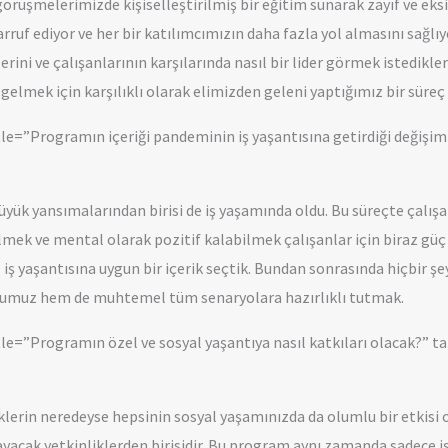
görüşmelerimizde kişiselleştirilmiş bir eğitim sunarak zayıf ve eksi
ruf ediyor ve her bir katılımcımızın daha fazla yol almasını sağlı
klerini ve çalışanlarının karşılarında nasıl bir lider görmek istedikle
gelmek için karşılıklı olarak elimizden geleni yaptığımız bir süreç 
tle=”Programın içeriği pandeminin iş yaşantısına getirdiği deği
ük yansımalarından birisi de iş yaşamında oldu. Bu süreçte çalışa
ek ve mental olarak pozitif kalabilmek çalışanlar için biraz güç ol
ş yaşantısına uygun bir içerik seçtik. Bundan sonrasında hiçbir şe
uğumuz hem de muhtemel tüm senaryolara hazırlıklı tutmak.
le=”Programın özel ve sosyal yaşantıya nasıl katkıları olacak?”
erin neredeyse hepsinin sosyal yaşamınızda da olumlu bir etkisi ol
acak yetkinliklerden birisidir. Bu program aynı zamanda sadece iş 