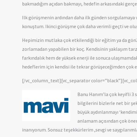
bakmadığım açıdan bakmayı, hedefin arkasındaki gerçek
Ilk görüşmenin ardından daha ilk günden sorgulamaya 
konuştum. Ikinci görüşme çok daha verimli geçti ve olu
Hepimizin mutlaka çok etkilendiği bir eğitim ya da görü
zorlamadan yapabilen bir koç. Kendisinin yaklaşım tar
farkındalık hem de yüksek enerji ile sonuca ulaşmamd
hedeflerim için kendisi ile tekrar görüşeceğimden çok 
[/vc_column_text][vc_separator color=”black”][vc_c
Banu Hanım’la çok keyifli 3 s
bilgilerini bizlerle net bir 
büyük aydınlanmayı ‘kendimi
anlamam açısından çok öneml
inanıyorum. Sonsuz teşekkürlerim ,sevgi ve saygılarıml