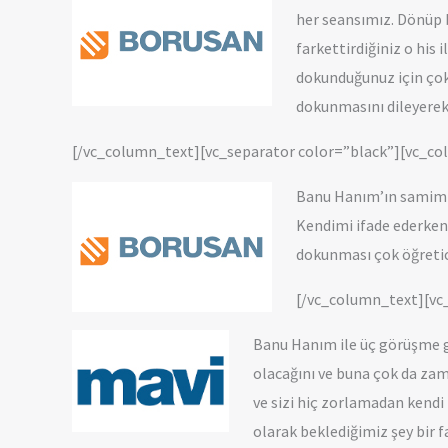
her seansımız. Dönüp 
farkettirdiğiniz o hi
dokunduğunuz için çok 
dokunmasını dileyerek 
[/vc_column_text][vc_separator color=”black”][vc_c
Banu Hanım’ın samimiy
Kendimi ifade ederken 
dokunması çok öğretici
[/vc_column_text][vc
Banu Hanım ile üç görüşme ge
olacağını ve buna çok da zam
ve sizi hiç zorlamadan kendi
olarak beklediğimiz şey bir 