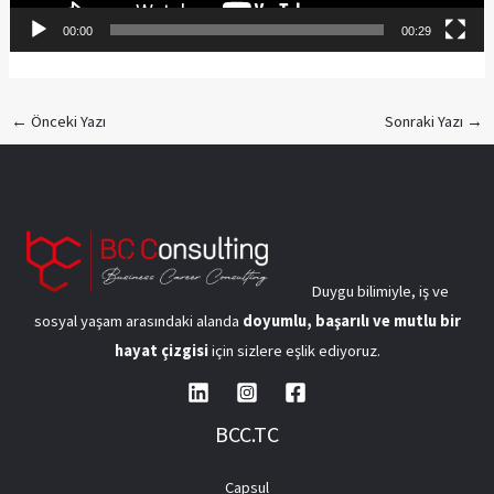
00:00
00:29
←
Önceki Yazı
Sonraki Yazı
→
Duygu bilimiyle, iş ve
sosyal yaşam arasındaki alanda
doyumlu, başarılı ve mutlu bir
hayat çizgisi
için sizlere eşlik ediyoruz.
BCC.TC
Capsul