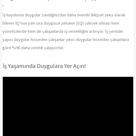
*
İş hayatında duygular sandığınızdan daha önemli! Bilişsel zeka olarak
bilinen IQ’nun yanı sıra duygusal zekanın (EQ) yüksek olması hem
yöneticilerde hem de çalışanlarda iş verimliliğini artırıyor. İş yerinde
yapıcı duygular hisseden çalışanlar yıkıcı duygular hisseden çalışanlara
göre %90 daha verimli çalışıyorlar.
İş Yaşamında Duygulara Yer Açın!
Video
oynatıcı