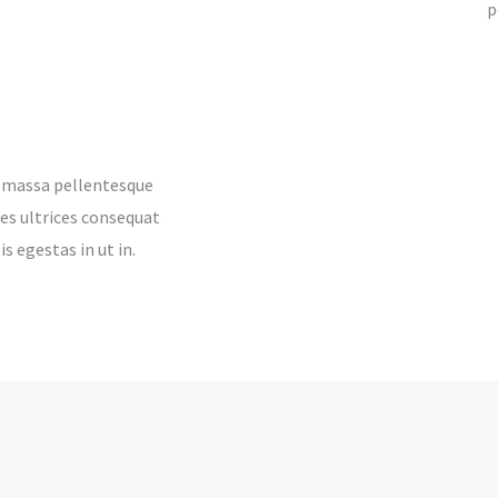
p
, massa pellentesque
ices ultrices consequat
s egestas in ut in.