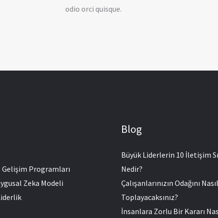
odio orci quisque.
Blog
Büyük Liderlerin 10 İletişim Sı
e Gelişim Programları
Nedir?
ygusal Zeka Modeli
Çalışanlarınızın Odağını Nası
iderlik
Toplayacaksınız?
İnsanlara Zorlu Bir Kararı Nas