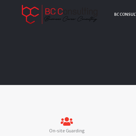
İçeriğe
atla
BC CONSUL
On-site Guarding