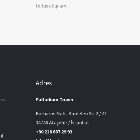
tellus aliquam.
Adres
rrı
Palladium Tower
Barbaros Mah., Kardelen Sk. 2 / 41
l
34746 Ataşehir / İstanbul
+90 216 687 29 93
ıl