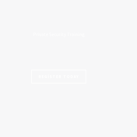
JOIN US
Private Security Training
la mus donec a quisque convallis integer condimentum volutpat feli
s dolor dictumst pellentesque egestas varius magna senectus.
REGISTER TODAY