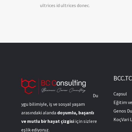
ultrices id ultrices donec.
BCC.TC
Capsul
Du
Eğitim v
ygu bilimiyle, iş ve sosyal yaşam
Genos Du
arasındaki alanda
doyumlu, başarılı
KoçVari L
ve mutlu bir hayat çizgisi
için sizlere
eşlik ediyoruz.