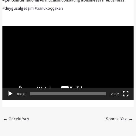
#genosinternational
#banucakanconsulting
#BusinessHT
#business
#duygusalgelişim
#banukoççakan
Video
oynatıcı
00:00
20:52
←
Önceki Yazı
Sonraki Yazı
→