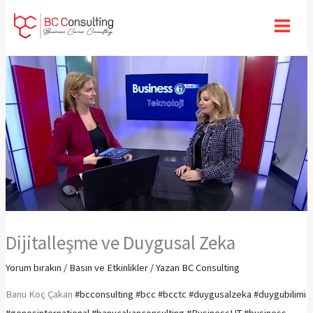
İçeriğe
atla
Dijitalleşme ve Duygusal Zeka
Yorum bırakın
/
Basın ve Etkinlikler
/ Yazan
BC Consulting
Banu Koç Çakan
#bcconsulting
#bcc
#bcctc
#duygusalzeka
#duygubilimi