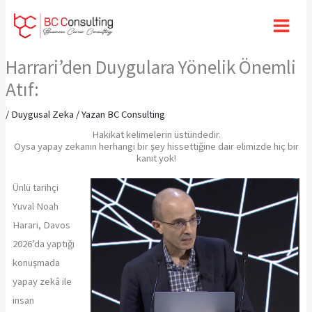
İçeriğe
atla
Harrari’den Duygulara Yönelik Önemli
Atıf:
/
Duygusal Zeka
/ Yazan
BC Consulting
Hakikat kelimelerin üstündedir.
Oysa yapay zekanın herhangi bir şey hissettiğine dair elimizde hiç bir
kanıt yok!
Ünlü tarihçi
Yuval Noah
Harari, Davos
2026’da yaptığı
konuşmada
yapay zekâ ile
insan