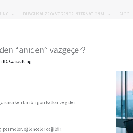
TING
DUYGUSAL ZEKA VE GENOS INTERNATIONAL
BLOG
eden “aniden” vazgeçer?
n
BC Consulting
görünürken biri bir gün kalkar ve gider.
 gezmeler, eğlenceler değildir.