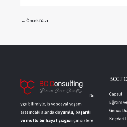
←
Önceki Yazı
BCC.TC
Capsul
Du
Eğitim v
ygu bilimiyle, iş ve sosyal yaşam
Genos Du
arasındaki alanda
doyumlu, başarılı
KoçVari L
ve mutlu bir hayat çizgisi
için sizlere