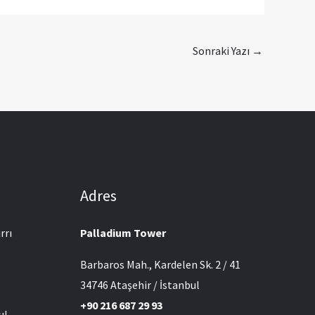
Sonraki Yazı
→
Adres
rrı
Palladium Tower
Barbaros Mah., Kardelen Sk. 2 / 41
l
34746 Ataşehir / İstanbul
+90 216 687 29 93
ıl