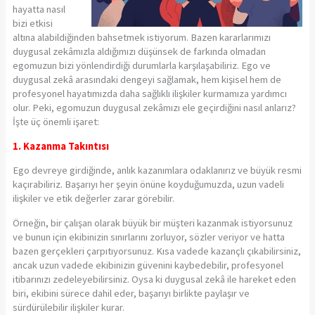
hayatta nasıl
bizi etkisi
altına alabildiğinden bahsetmek istiyorum.
Bazen kararlarımızı
duygusal zekâmızla aldığımızı düşünsek de farkında olmadan
egomuzun bizi yönlendirdiği durumlarla karşılaşabiliriz. Ego ve
duygusal zekâ arasındaki dengeyi
sağlamak,
hem kişisel hem de
profesyonel hayatımızda daha sağlıklı ilişkiler kurmamıza yardımcı
olur. Peki, egomuzun duygusal zekâmızı ele geçirdiğini nasıl anlarız?
İşte üç önemli işaret:
1. Kazanma Takıntısı
Ego devreye girdiğinde, anlık kazanımlara odaklanırız ve büyük resmi
kaçırabiliriz. Başarıyı her şeyin önüne koyduğumuzda, uzun vadeli
ilişkiler ve etik değerler zarar görebilir.
Örneğin, bir çalışan olarak büyük bir müşteri kazanmak istiyorsunuz
ve bunun için ekibinizin sınırlarını zorluyor, sözler veriyor ve hatta
bazen gerçekleri çarpıtıyorsunuz. Kısa vadede kazançlı çıkabilirsiniz,
ancak uzun vadede ekibinizin güvenini kaybedebilir, profesyonel
itibarınızı zedeleyebilirsiniz.
Oysa ki
duygusal zekâ ile hareket eden
biri, ekibini sürece dahil eder, başarıyı birlikte paylaşır ve
sürdürülebilir ilişkiler kurar.