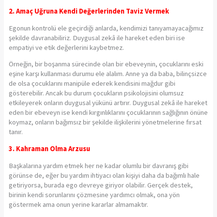
2. Amaç Uğruna Kendi Değerlerinden Taviz Vermek
Egonun kontrolü ele geçirdiği anlarda, kendimizi tanıyamayacağımız
şekilde davranabiliriz. Duygusal zekâ ile hareket eden biri ise
empatiyi ve etik değerlerini kaybetmez.
Örneğin, bir boşanma sürecinde olan bir ebeveynin, çocuklarını eski
eşine karşı kullanması durumu ele alalım. Anne ya da baba, bilinçsizce
de olsa çocuklarını manipüle ederek kendisini mağdur gibi
gösterebilir. Ancak bu durum çocukların psikolojisini olumsuz
etkileyerek onların duygusal yükünü artırır. Duygusal zekâ ile hareket
eden bir ebeveyn ise kendi kırgınlıklarını çocuklarının sağlığının önüne
koymaz, onların bağımsız bir şekilde ilişkilerini yönetmelerine fırsat
tanır.
3. Kahraman Olma Arzusu
Başkalarına yardım etmek her ne kadar olumlu bir davranış gibi
görünse
de,
eğer bu yardım ihtiyacı olan kişiyi daha da bağımlı hale
getiriyorsa, burada ego devreye giriyor olabilir. Gerçek destek,
birinin kendi sorunlarını çözmesine yardımcı olmak, ona yön
göstermek ama onun yerine kararlar almamaktır.