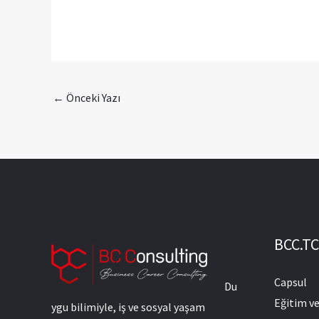
←
Önceki Yazı
BCC.TC
Capsul
Du
Eğitim v
ygu bilimiyle, iş ve sosyal yaşam