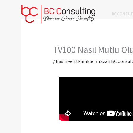
İçeriğe
atla
BC CONSUL
TV100 Nasıl Mutlu Ol
/
Basın ve Etkinlikler
/ Yazan
BC Consul