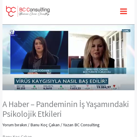
İçeriğe
atla
A Haber – Pandeminin İş Yaşamındaki
Psikolojik Etkileri
Yorum bırakın
/
Banu Koç Çakan
/ Yazan
BC Consulting
Banu Koç Çakan