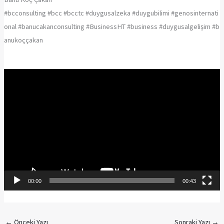
#bcconsulting #bcc #bcctc #duygusalzeka #duygubilimi #genosinternati
onal #banucakanconsulting #BusinessHT #business #duygusalgelişim #b
anukoççakan
Video
oynatıcı
00:00
00:43
←
Önceki Yazı
Sonraki Yazı
→