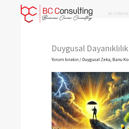
İçeriğe
atla
BC CONSUL
Duygusal Dayanıklılı
Yorum bırakın
/
Duygusal Zeka
,
Banu Ko