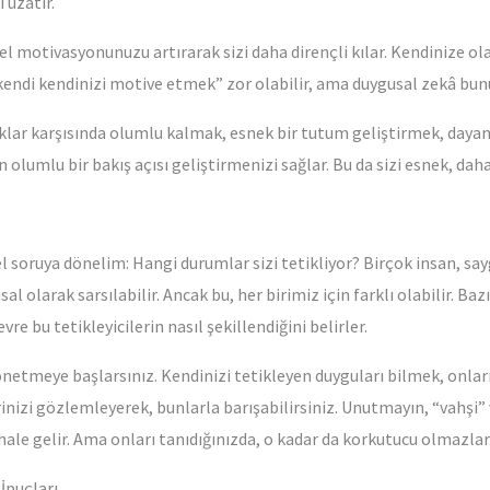
 uzatır.
el motivasyonunuzu artırarak sizi daha dirençli kılar. Kendinize ol
 “kendi kendinizi motive etmek” zor olabilir, ama duygusal zekâ bu
lar karşısında olumlu kalmak, esnek bir tutum geliştirmek, dayanıkl
olumlu bir bakış açısı geliştirmenizi sağlar. Bu da sizi esnek, daha
 soruya dönelim: Hangi durumlar sizi tetikliyor? Birçok insan, sa
 olarak sarsılabilir. Ancak bu, her birimiz için farklı olabilir. Ba
vre bu tetikleyicilerin nasıl şekillendiğini belirler.
yönetmeye başlarsınız. Kendinizi tetikleyen duyguları bilmek, onlar
rinizi gözlemleyerek, bunlarla barışabilirsiniz. Unutmayın, “vahşi”
ale gelir. Ama onları tanıdığınızda, o kadar da korkutucu olmazlar
 İpuçları