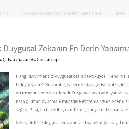
TING
DUYGUSAL ZEKA VE GENOS INTERNATIONAL
BLOG
k: Duygusal Zekanın En Derin Yansım
ç Çakan
/ Yazan
BC Consulting
Hangi durumlar sizi duygusal olarak tetikliyor? Kendinizi s
buluyorsunuz? Bu sorular, sadece kişisel gelişiminiz için de
artırmanın anahtarı olabilir. Duygusal zeka ve dayanıklılık
başa çıkmanızı, stresle mücadele etmenizi ve en önemlisi 
sağlar. Peki, bu beceriler, özellikle iş dünyasında nasıl fark
Gelin, birlikte duygusal zekanın ve dayanıklılığın hayatımız