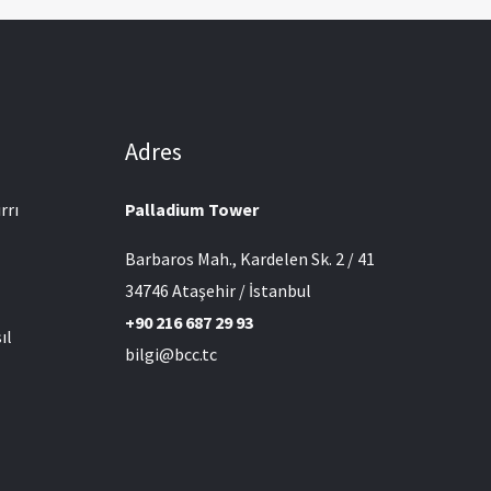
Adres
rrı
Palladium Tower
Barbaros Mah., Kardelen Sk. 2 / 41
l
34746 Ataşehir / İstanbul
+90 216 687 29 93
ıl
bilgi@bcc.tc
l