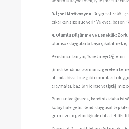
kontrolü kaybetmek, iyileşme sürecinizi
3. İçsel Motivasyon:
Duygusal zekâ, içs
çıkarken size güç verir. Ve evet, bazen
4. Olumlu Düşünme ve Esneklik:
Zorluk
olumsuz duygularla başa çıkabilmek için 
Kendinizi Tanıyın, Yönetmeyi Öğrenin
Şimdi kendinizi sormanız gereken temel
altında hissetme gibi durumlarda duygusal
travmalar, bazıları içinse yetiştiğimiz çe
Bunu anladığınızda, kendinizi daha iyi 
kolay hale gelir. Kendi duygusal tepkile
görmezden gelindiğinde daha tehlikeli h
Duygusal Dayanıklılığınızı Artırmak İçin