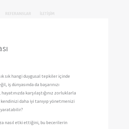
REFERANSLAR
İLETIŞIM
ası
ık sık hangi duygusal tepkiler içinde
ğil, iş dünyasında da başarınızı
, hayatınızda karşılaştığınız zorluklarla
kendinizi daha iyi tanıyıp yönetmenizi
 yaratabilir?
a nasıl etki ettiğini, bu becerilerin