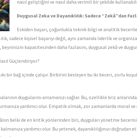
nasıl geliştiğini ve nasıl daha verimli bir şekilde kullanab
Duygusal Zeka ve Dayanıklılık: Sadece “Zekâ”dan Fazl
Eskiden başarı, çoğunlukla teknik bilgi ve analitik becerile
lık, sadece kişisel başarıyı değil, aynı zamanda liderlik ve organiza
beyninizin kapasitesinden daha fazlasını, duygusal zekâ ve duygusal
Nasıl Güçlendiriyor?
ıkı bir bağ içinde çalışır. Birbirini besleyen bu iki beceri, zorlu koş
larının duygularını anlamanızı sağlar. Bu, özellikle kriz anlarında,
 kurmanıza yardımcı olur. Empatik olmak, zor zamanlarda moral ve d
ânın belki de en kritik yönlerinden biri, duyguları yönetme becerisid
 kalmanıza yardımcı olur. Bu yetenek, dayanıklılığınızı doğrudan et