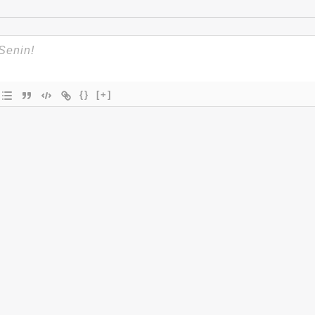
{}
[+]