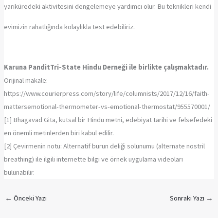
yarıküredeki aktivitesini dengelemeye yardımcı olur. Bu teknikleri kendi
evimizin rahatlığında kolaylıkla test edebiliriz.
Karuna PanditTri-State Hindu Derneği ile birlikte çalışmaktadır.
Orijinal makale:
https://www.courierpress.com/story/life/columnists/2017/12/16/faith-
mattersemotional-thermometer-vs-emotional-thermostat/955570001/
[1] Bhagavad Gita, kutsal bir Hindu metni, edebiyat tarihi ve felsefedeki
en önemli metinlerden biri kabul edilir.
[2] Çevirmenin notu: Alternatif burun deliği solunumu (alternate nostril
breathing) ile ilgili internette bilgi ve örnek uygulama videoları
bulunabilir.
←
Önceki Yazı
Sonraki Yazı
→