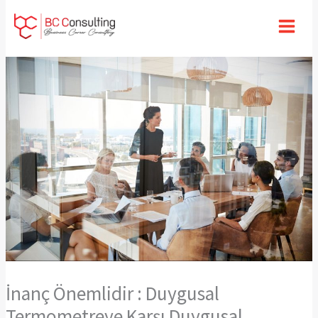
İçeriğe
atla
İnanç Önemlidir : Duygusal
Termometreye Karşı Duygusal