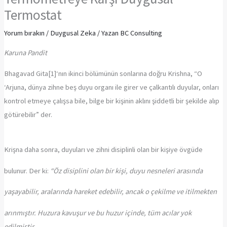
Termostat
Yorum bırakın
/
Duygusal Zeka
/ Yazan
BC Consulting
Karuna Pandit
Bhagavad Gita[1]‘nın ikinci bölümünün sonlarına doğru Krishna, “O
‘Arjuna, dünya zihne beş duyu organı ile girer ve çalkantılı duyular, onları
kontrol etmeye çalışsa bile, bilge bir kişinin aklını şiddetli bir şekilde alıp
götürebilir” der.
Krişna daha sonra, duyuları ve zihni disiplinli olan bir kişiye övgüde
bulunur. Der ki:
“Öz disiplini olan bir kişi, duyu nesneleri arasında
yaşayabilir, aralarında hareket edebilir, ancak o çekilme ve itilmekten
arınmıştır. Huzura kavuşur ve bu huzur içinde, tüm acılar yok
edilmiştir.