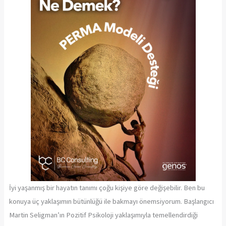
İyi yaşanmış bir hayatın tanımı çoğu kişiye göre değişebilir. Ben bu
konuya üç yaklaşımın bütünlüğü ile bakmayı önemsiyorum. Başlangıcı
Martin Seligman’ın Pozitif Psikoloji yaklaşımıyla temellendirdiği