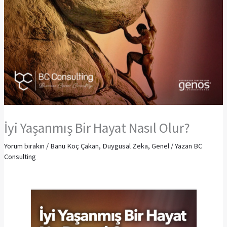
İyi Yaşanmış Bir Hayat Nasıl Olur?
Yorum bırakın
/
Banu Koç Çakan
,
Duygusal Zeka
,
Genel
/ Yazan
BC
Consulting