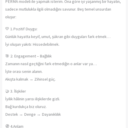
PERMA modeli ile yapmak isterim. Ona göre iyi yaşanmış bir hayatın,
sadece mutlulukla ilgili olmadığını savunur. Beş temel unsurdan
oluşur:
💛 1.Pozitif Duygu:
Günlük hayatta keyif, umut, şükran gibi duyguları fark etmek…
İyi oluşun yakıtı: Hissedebilmek.
🎯 2. Engagement – Bağlılık
Zamanın nasıl geçtiğini fark etmediğin o anlar var ya…
İşte orası senin alanın.
Akışta kalmak → Zihinsel güç.
🤝 3. İlişkiler
İyilik hâlinin yarısı ilişkilerde gizli.
Bağ kurdukça biz oluruz.
Destek → Denge → Dayanıklılık
🧭 4.Anlam