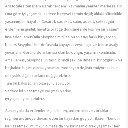
Aristoteles’ten ilham alarak “erdem” kavramını yeniden merkeze alır.
Ona göre iyi yaşamak, sadece bireysel tatmin değil; ahlaki bütünlükle
yaşanmış bir hayattır. Cesaret, sadakat, sabır, adalet, şefkat gibi
erdemlerin günlük hayatta pratiğe dönüşmesiyle kişi “iyi bir yaşam”
inşa eder.Camus’nün Sisyphos miti ise bu anlatıyı farklı bir yerden
besler. Sisyphos her defasında kayayı zirveye taşır ve tekrar aşağı
yuvarlanır. Görünürde anlamsız olan bu döngü, yaşamın kendisidir.
Ama Camus, Sisyphos’un taşını bilinçli şekilde itmesini bir özgürlük ve
başkaldırı biçimi olarak yorumlar. Yani hayatı değiştiremiyorsak bile
ona yüklediğimiz anlamı değiştirebiliriz.
Tüm bu bakış açıları bize şunu söylüyor:
Sadece iyi hissetmeye çalışmak yerine,
iyi yaşamayı seçebiliriz.
Bunun yolu da erdemlerle şekillenen, anlamı olan ve zorluklara
rağmen üretmeye devam eden bir hayattan geçiyor. Bazen “kendini
iyi hissetmek” mümkün olmasa da “iyi bir insan olarak yaşamak” her