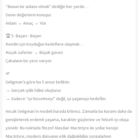
“Bunun bir anlamı olmalı” dediğin her yerde…
Senin değerlerin konuşur.
Anlam → Amaç → Yön
🏆 5. Başarı– Başarı
Kendin için koyduğun hedeflere ulaşmak…
Küçük zaferler → Büyük güven
Çabaların bir yere varıyor.
🌱
Seligman’a göre bu 5 unsur birlikte:
→ Gerçek iyilik hâlini oluşturur.
→ Sadece “iyi hissetmeyi” değil, iyi yaşamayı hedefler.
Ancak Seligman’ın modeli burada bitmez. Zamanla bu kuramı daha da
genişleterek erdemli yaşama, karakter güçlerine ve felsefi iyi oluşa
yönelir. Bu noktada filozof Alasdair MacIntyre ile yollar kesişir.
MacIntyre, modern dünyanın etik dağınıklığını sorgularken