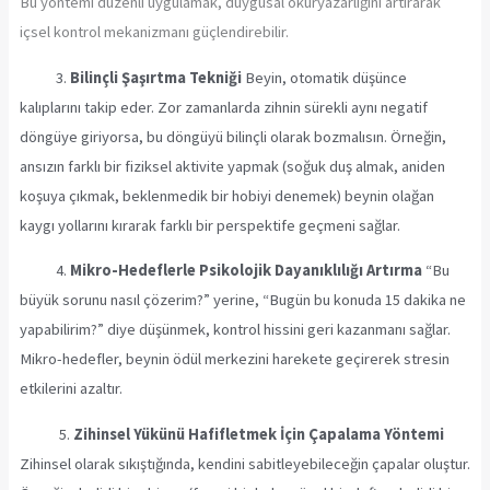
Bu yöntemi düzenli uygulamak, duygusal okuryazarlığını artırarak
içsel kontrol mekanizmanı güçlendirebilir.
3.
Bilinçli Şaşırtma Tekniği
Beyin, otomatik düşünce
kalıplarını takip eder. Zor zamanlarda zihnin sürekli aynı negatif
döngüye giriyorsa, bu döngüyü bilinçli olarak bozmalısın. Örneğin,
ansızın farklı bir fiziksel aktivite yapmak (soğuk duş almak, aniden
koşuya çıkmak, beklenmedik bir hobiyi denemek) beynin olağan
kaygı yollarını kırarak farklı bir perspektife geçmeni sağlar.
4.
Mikro-Hedeflerle Psikolojik Dayanıklılığı Artırma
“Bu
büyük sorunu nasıl çözerim?” yerine, “Bugün bu konuda 15 dakika ne
yapabilirim?” diye düşünmek, kontrol hissini geri kazanmanı sağlar.
Mikro-hedefler, beynin ödül merkezini harekete geçirerek stresin
etkilerini azaltır.
5.
Zihinsel Yükünü Hafifletmek İçin Çapalama Yöntemi
Zihinsel olarak sıkıştığında, kendini sabitleyebileceğin çapalar oluştur.