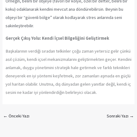
Örneğin, belirli bir objeye (favori bir kolye, özel bir defter, belirli bir
koku) odaklanarak kendini mevcut ana döndürebilirsin. Beynin bu
objeyi bir “güvenli bölge” olarak kodlayarak stres anlarında seni
sakinleştirebilir.
Gerçek Çıkış Yolu: Kendi İçsel Bilgeliğini Geliştirmek
Başkalarının verdiği sıradan telkinler çoğu zaman yetersiz gelir çünkü
asıl çözüm, kendi içsel mekanizmalarını geliştirmekten geçer. Kendini
anlamak, duygu yönetimini stratejik hale getirmek ve farklı teknikleri
deneyerek en iyi yöntemi keşfetmek, zor zamanları aşmada en güçlü
yol haritan olabilir. Unutma, dış dünyadan gelen yanıtlar değil, kendi iç
sesini ne kadar iyi yönlendirdiğin belirleyici olacak.
←
Önceki Yazı
Sonraki Yazı
→